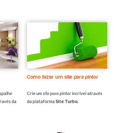
Como fazer um site para pintor
spalhe
Crie um
site para pintor
incrível através
través da
da plataforma
Site Turbo
.