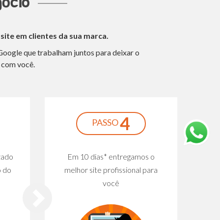
gócio
site em clientes da sua marca.
Google que trabalham juntos para deixar o
 com você.
4
PASSO
zado
Em 10 dias* entregamos o
o do
melhor site profissional para
você