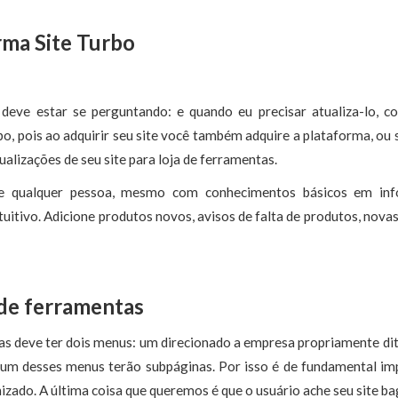
rma Site Turbo
 deve estar se perguntando: e quando eu precisar atualiza-lo, 
o, pois ao adquirir seu site você também adquire a plataforma, ou 
ualizações de seu site para loja de ferramentas.
e qualquer pessoa, mesmo com conhecimentos básicos em info
uitivo. Adicione produtos novos, avisos de falta de produtos, nova
a de ferramentas
tas deve ter dois menus: um direcionado a empresa propriamente dit
 um desses menus terão subpáginas. Por isso é de fundamental im
izado. A última coisa que queremos é que o usuário ache seu site b