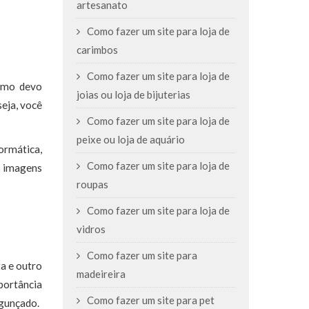
artesanato
Como fazer um site para loja de
carimbos
Como fazer um site para loja de
como devo
joias ou loja de bijuterias
seja, você
Como fazer um site para loja de
peixe ou loja de aquário
rmática,
Como fazer um site para loja de
s imagens
roupas
Como fazer um site para loja de
vidros
Como fazer um site para
a e outro
madeireira
portância
Como fazer um site para pet
agunçado.